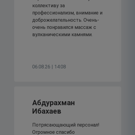
коллективу за
культуры и жизни
профессионализм, внимание и
учреждения.
доброжелательность. Очень-
очень понравился массаж с
20
вулканическими камнями.
июля 2026
Клинико –
06.08.26 | 14:08
диагностическая
лаборатория больницы
провела обновление
Абдурахман
Ибахаев
методического
обеспечения.
Потрясающающий персонал!
Огромное спасибо