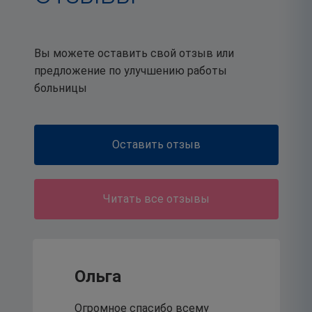
От внешних угроз к
внутренней опоре:
Вы можете оставить свой отзыв или
специалисты рассказали
предложение по улучшению работы
родителям, как защитить
больницы
подростков от
деструктивного поведения.
Оставить отзыв
21
июля 2026
Читать все отзывы
Традиционный шахматный
турнир - неотъемлемая
Ольга
часть корпоративной
Огромное спасибо всему